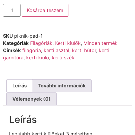
Kosárba teszem
SKU
piknik-pad-1
Kategóriák
Filagóriák
,
Kerti kiülők
,
Minden termék
Címkék
filagória
,
kerti asztal
,
kerti bútor
,
kerti
garnitúra
,
kerti kiülő
,
kerti szék
Leírás
További információk
Vélemények (0)
Leírás
Legújabb kerti kiülőnket 3 méretben