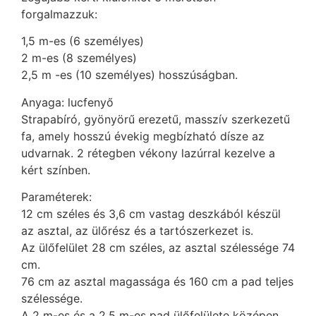
forgalmazzuk:
1,5 m-es (6 személyes)
2 m-es (8 személyes)
2,5 m -es (10 személyes) hosszúságban.
Anyaga: lucfenyő
Strapabíró, gyönyörű erezetű, masszív szerkezetű
fa, amely hosszú évekig megbízható dísze az
udvarnak. 2 rétegben vékony lazúrral kezelve a
kért színben.
Paraméterek:
12 cm széles és 3,6 cm vastag deszkából készül
az asztal, az ülőrész és a tartószerkezet is.
Az ülőfelület 28 cm széles, az asztal szélessége 74
cm.
76 cm az asztal magassága és 160 cm a pad teljes
szélessége.
A 2 m-es és a 2,5 m-es pad ülőfelülete középen