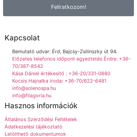
Feliratkozom!
Kapcsolat
Bemutató udvar: Érd, Bajcsy-Zsilinszky út 94.
Előzetes telefonos időpont egyeztetés Érdre: +36-
70/387-8542
Kása Dániel értékesítő : +36-20/331-0880
Kocsis Hajnalka iroda: +36-70/622-6481
info@solenospa.hu
info@filagoria.hu
Hasznos információk
Általános Szerződési Feltételek
Adatkezelési tájékoztató
Letölthető dokumentumok