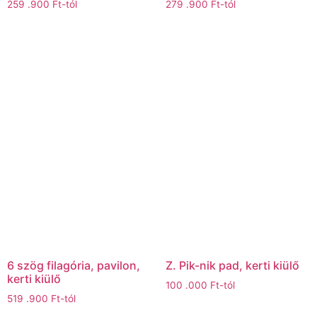
259 .900
Ft
-tól
279 .900
Ft
-tól
6 szög filagória, pavilon,
Z. Pik-nik pad, kerti kiülő
kerti kiülő
100 .000
Ft
-tól
519 .900
Ft
-tól