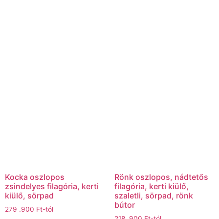
Kocka oszlopos
Rönk oszlopos, nádtetős
zsindelyes filagória, kerti
filagória, kerti kiülő,
kiülő, sörpad
szaletli, sörpad, rönk
bútor
279 .900
Ft
-tól
218 .900
Ft
-tól