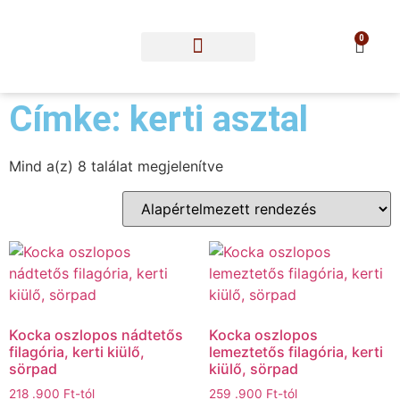
0
Címke: kerti asztal
Mind a(z) 8 találat megjelenítve
Kocka oszlopos nádtetős
Kocka oszlopos
filagória, kerti kiülő,
lemeztetős filagória, kerti
sörpad
kiülő, sörpad
218 .900
Ft
-tól
259 .900
Ft
-tól