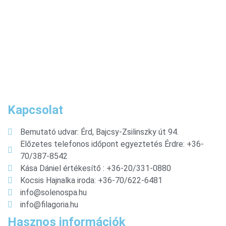
Kapcsolat
Bemutató udvar: Érd, Bajcsy-Zsilinszky út 94.
Előzetes telefonos időpont egyeztetés Érdre: +36-
70/387-8542
Kása Dániel értékesítő : +36-20/331-0880
Kocsis Hajnalka iroda: +36-70/622-6481
info@solenospa.hu
info@filagoria.hu
Hasznos információk