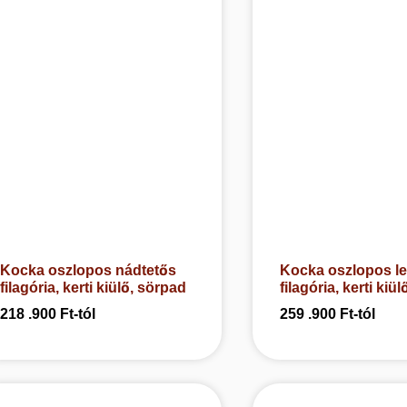
Kocka oszlopos nádtetős
Kocka oszlopos l
filagória, kerti kiülő, sörpad
filagória, kerti kiü
218 .900
Ft
-tól
259 .900
Ft
-tól