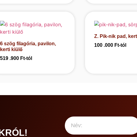
Z. Pik-nik pad, kert
6 szög filagória, pavilon,
100 .000
Ft
-tól
kerti kiülő
519 .900
Ft
-tól
KRÓL!