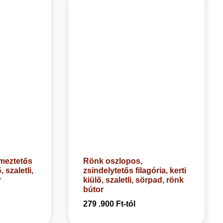
meztetős
Rönk oszlopos,
, szaletli,
zsindelytetős filagória, kerti
r
kiülő, szaletli, sörpad, rönk
bútor
279 .900
Ft
-tól