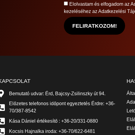
Elolvastam és elfogadom az
Ad
kezeléséhez az Adatkezelési Tájé
FELIRATKOZOM!
KAPCSOLAT
HA
Ált
Bemutató udvar: Érd, Bajcsy-Zsilinszky út 94.
Ada
Előzetes telefonos időpont egyeztetés Érdre: +36-
70/387-8542
Let
Elá
Kása Dániel értékesítő : +36-20/331-0880
Elál
Kocsis Hajnalka iroda: +36-70/622-6481