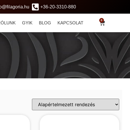
fo@filagoria.hu
+36-20-3310-880
0
RÓLUNK
GYIK
BLOG
KAPCSOLAT