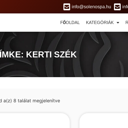
info@solenospa.hu
in
FŐOLDAL
KATEGÓRIÁK
ÍMKE: KERTI SZÉK
d a(z) 8 találat megjelenítve