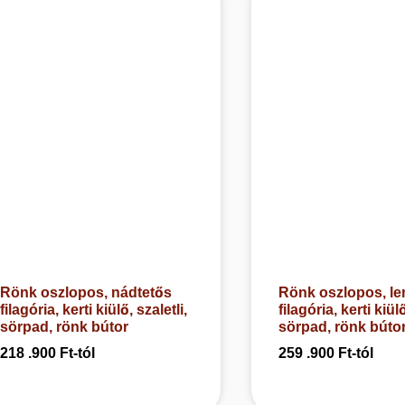
Rönk oszlopos, nádtetős
Rönk oszlopos, le
filagória, kerti kiülő, szaletli,
filagória, kerti kiülő
sörpad, rönk bútor
sörpad, rönk búto
218 .900
Ft
-tól
259 .900
Ft
-tól