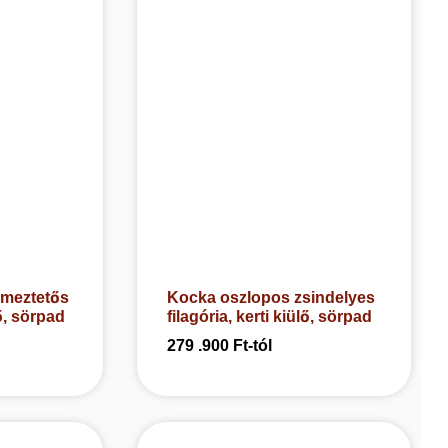
emeztetős
Kocka oszlopos zsindelyes
lő, sörpad
filagória, kerti kiülő, sörpad
279 .900
Ft
-tól