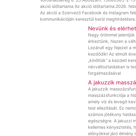
akció időtartama Az akció időtartama:2026. febr
Az akció a Szervező Facebook és Instagram felü
kommunikációján keresztül kerül meghirdetésre. 3
Nevünk és elérhe
Nagy örömmel jelentjük
érkeztünk, hiszen a válto
Lezárult egy fejezet a 
kezdődik! Az elmúlt éve
„kinőttük” a kezdeti ker
névváltoztatásban is te
forgalmazásával
A jakuzzik masszá
A jakuzzik masszázsfunk
masszázsfunkciója a hi
amely víz és levegő kev
test ellazítását. Ez nem
számos jótékony hatással 
egészségre. A jakuzzi 
kellemes kényeztetés,
előnyökkel járó élmény i