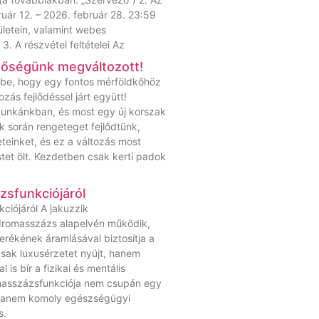
uár 12. – 2026. február 28. 23:59
letein, valamint webes
. A részvétel feltételei Az
tőségünk megváltozott!
 be, hogy egy fontos mérföldkőhöz
zás fejlődéssel járt együtt!
munkánkban, és most egy új korszak
k során rengeteget fejlődtünk,
eteinket, és ez a változás most
stet ölt. Kezdetben csak kerti padok
zsfunkciójáról
ciójáról A jakuzzik
dromasszázs alapelvén működik,
erékének áramlásával biztosítja a
csak luxusérzetet nyújt, hanem
is bír a fizikai és mentális
masszázsfunkciója nem csupán egy
 hanem komoly egészségügyi
s.