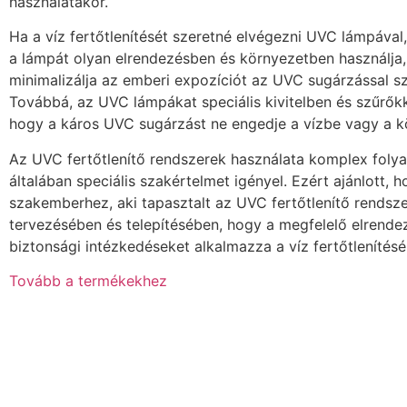
használatakor.
Ha a víz fertőtlenítését szeretné elvégezni UVC lámpával
a lámpát olyan elrendezésben és környezetben használja
minimalizálja az emberi expozíciót az UVC sugárzással 
Továbbá, az UVC lámpákat speciális kivitelben és szűrőkkel
hogy a káros UVC sugárzást ne engedje a vízbe vagy a k
Az UVC fertőtlenítő rendszerek használata komplex foly
általában speciális szakértelmet igényel. Ezért ajánlott, h
szakemberhez, aki tapasztalt az UVC fertőtlenítő rendsz
tervezésében és telepítésében, hogy a megfelelő elrende
biztonsági intézkedéseket alkalmazza a víz fertőtlenítésé
Tovább a termékekhez