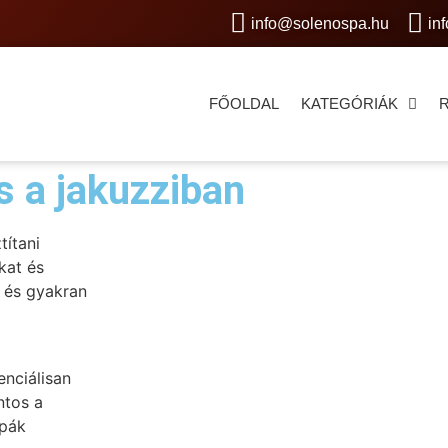
info@solenospa.hu
in
FŐOLDAL
KATEGÓRIÁK
s a jakuzziban
títani
kat és
, és gyakran
nciálisan
ntos a
mpák