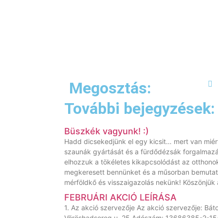
Megosztás:
További bejegyzések:
Büszkék vagyunk! :)
Hadd dicsekedjünk el egy kicsit… mert van miért
szaunák gyártását és a fürdődézsák forgalmazá
elhozzuk a tökéletes kikapcsolódást az otthon
megkeresett bennünket és a műsorban bemutat
mérföldkő és visszaigazolás nekünk! Köszönjük 
FEBRUÁRI AKCIÓ LEÍRÁSA
1. Az akció szervezője Az akció szervezője: Báto
Vöröshadsereg u. 25.Adószám: 13686385-2-15(a