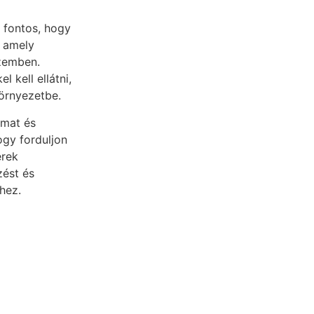
, fontos, hogy
, amely
szemben.
 kell ellátni,
örnyezetbe.
amat és
ogy forduljon
erek
zést és
hez.