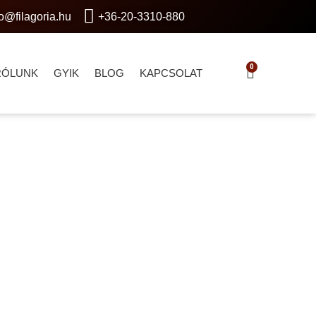
fo@filagoria.hu
+36-20-3310-880
0
RÓLUNK
GYIK
BLOG
KAPCSOLAT