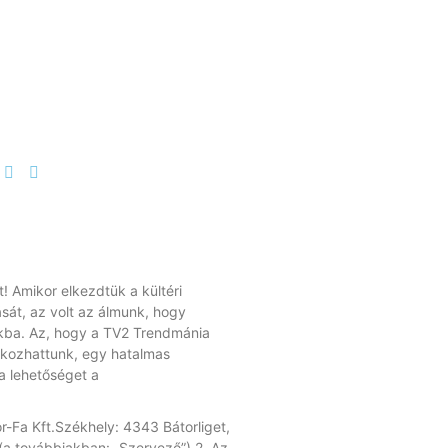
! Amikor elkezdtük a kültéri
sát, az volt az álmunk, hogy
okba. Az, hogy a TV2 Trendmánia
kozhattunk, egy hatalmas
a lehetőséget a
r-Fa Kft.Székhely: 4343 Bátorliget,
 továbbiakban: „Szervező”) 2. Az