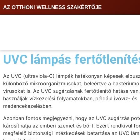
AZ OTTHONI WELLNESS SZAKÉRTŐJE
UVC lámpás fertőtleníté
Az UVC (ultraviola-C) lámpák hatékonyan képesek elpusz
különböző mikroorganizmusokat, beleértve a baktériumo
vírusokat is. Az UVC sugárzásnak fertőtlenítő hatása van
használják vízkezelési folyamatokban, például ivóvíz- és
medencekezelésben.
Azonban fontos megjegyezni, hogy az UVC sugárzás pote
károsíthatja az emberi szemet és bőrt. Ezért rendkívül fo
megfelelő biztonsági intézkedések betartása az UVC lá