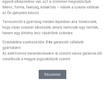
egyedi elképzelése van, azt is örömmel megvalósítjuk.
Méret, forma, faanyag, kialakítás – nálunk a szauna valóban
az Ön igényeire készül.
Tervezéstől a gyártásig minden lépésben arra törekszünk,
hogy olyan szaunát alkossunk, amely nemcsak egy termék,
hanem egy élmény lesz vásárlóink számára.
Szaunáinkra szerkezetére
3 év
garanciát vállalunk
gyártóként.
Az elektromos berendezésekre ár szerinti sávos garancia idő
vonatkozik a magyar jogszabályok szerint.
Részletek