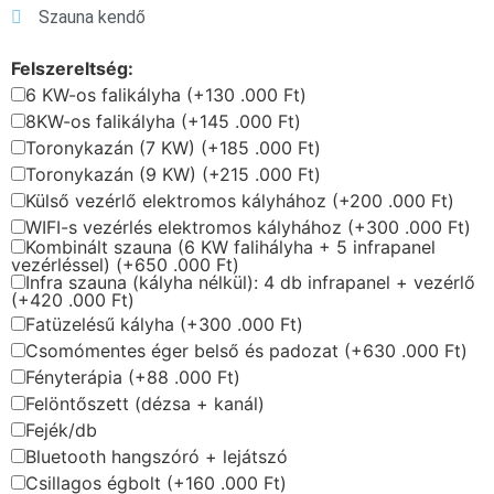
Szauna kendő
Felszereltség:
6 KW-os falikályha
(+130 .000 Ft)
8KW-os falikályha
(+145 .000 Ft)
Toronykazán (7 KW)
(+185 .000 Ft)
Toronykazán (9 KW)
(+215 .000 Ft)
Külső vezérlő elektromos kályhához
(+200 .000 Ft)
WIFI-s vezérlés elektromos kályhához
(+300 .000 Ft)
Kombinált szauna (6 KW falihályha + 5 infrapanel
vezérléssel)
(+650 .000 Ft)
Infra szauna (kályha nélkül): 4 db infrapanel + vezérlő
(+420 .000 Ft)
Fatüzelésű kályha
(+300 .000 Ft)
Csomómentes éger belső és padozat
(+630 .000 Ft)
Fényterápia
(+88 .000 Ft)
Felöntőszett (dézsa + kanál)
Fejék/db
Bluetooth hangszóró + lejátszó
Csillagos égbolt
(+160 .000 Ft)