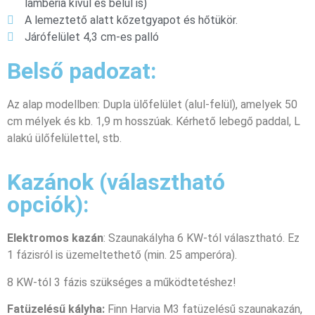
lambéria kívül és belül is)
A lemeztető alatt kőzetgyapot és hőtükör.
Járófelület 4,3 cm-es palló
Belső padozat:
Az alap modellben: Dupla ülőfelület (alul-felül), amelyek 50
cm mélyek és kb. 1,9 m hosszúak. Kérhető lebegő paddal, L
alakú ülőfelülettel, stb.
Kazánok (választható
opciók):
Elektromos kazán
: Szaunakályha 6 KW-tól választható. Ez
1 fázisról is üzemeltethető (min. 25 amperóra).
8 KW-tól 3 fázis szükséges a működtetéshez!
Fatüzelésű kályha:
Finn Harvia M3 fatüzelésű szaunakazán,