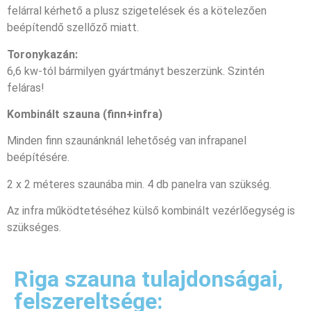
felárral kérhető a plusz szigetelések és a kötelezően
beépítendő szellőző miatt.
Toronykazán:
6,6 kw-tól bármilyen gyártmányt beszerzünk. Szintén
feláras!
Kombinált szauna (finn+infra)
Minden finn szaunánknál lehetőség van infrapanel
beépítésére.
2 x 2 méteres szaunába min. 4 db panelra van szükség.
Az infra működtetéséhez külső kombinált vezérlőegység is
szükséges.
Riga szauna tulajdonságai,
felszereltsége: