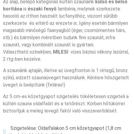
Az alap, belépő kategóriás kültéri szaunáink
külső és belső
borítása
is
északi fenyő
lambéria, melynek szerkezete
hasonló az itthon használt lucfenyőhöz, viszont sűrűbb
szerkezete és eltérő az erezete is. Igény esetén bármilyen
magasabb minőségű faanyagból (éger, csomómentes hárs,
stb.) és bármilyen méretben tudunk finn szaunát, infra
szaunát, vagy kombinált szaunát is gyártani.
Választható színekben,
MILESI
vizes bázisú vékony lazúrral,
2 rtg-ben kezelve.
A szaunáink ajtaján, illetve az üvegfronton is 1 rétegű, bronz
színű, edzett szaunaüveget használunk. Kérésre hőszigetelt
üveget is beépítünk (feláras!)
Az 5 cm-es kőzetgyapot szigetelés tökéletesen szigeteli a
kültéri szauna oldalfalát és a tetőrészt. Körben hőtükörrel
biztosítjuk a meleg levegő falról való visszaverődését.
Szigetelése: Oldalfalakon 5 cm kőzetgyapot (1,8 cm