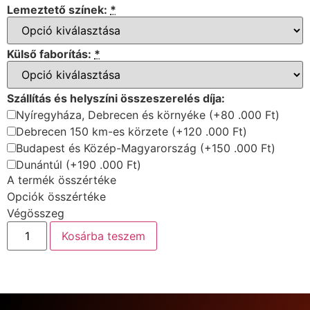
Lemeztető színek:
*
Külső faborítás:
*
Szállítás és helyszíni összeszerelés díja:
Nyíregyháza, Debrecen és környéke
(+80 .000 Ft)
Debrecen 150 km-es körzete
(+120 .000 Ft)
Budapest és Közép-Magyarország
(+150 .000 Ft)
Dunántúl
(+190 .000 Ft)
A termék összértéke
Opciók összértéke
Végösszeg
Kosárba teszem