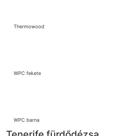
Thermowood
WPC fekete
WPC barna
Tenerife fürdődézsa