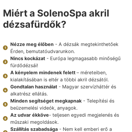
Miért a SolenoSpa akril
dézsafürdők?
Nézze meg élőben
- A dézsák megtekinthetőek
Érden, bemutatóudvarunkon.
Nincs kockázat
- Európa legmagasabb minőségű
fürdődézsái!
A kényelem mindenek felett
– méreteiben,
kialakításában is eltér a többi akril dézsától.
Gondtalan használat
- Magyar szervízháttér és
alkatrész ellátás.
Minden segítséget megkapnak
- Telepítési és
beüzemelési videók, anyagok.
Az udvar ékköve
- teljesen egyedi megjelenés és
műszaki megoldások.
Szállítás szabadsága
- Nem kell emberi erő a