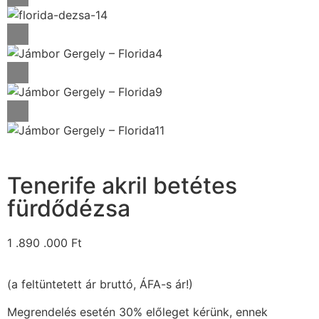
Tenerife akril betétes
fürdődézsa
1 .890 .000
Ft
(a feltüntetett ár bruttó, ÁFA-s ár!)
Megrendelés esetén 30% előleget kérünk, ennek