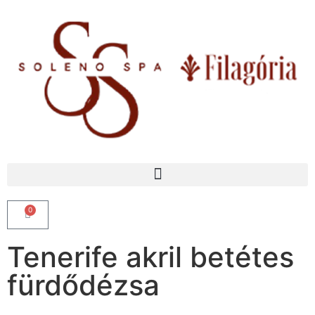
0
Tenerife akril betétes
fürdődézsa