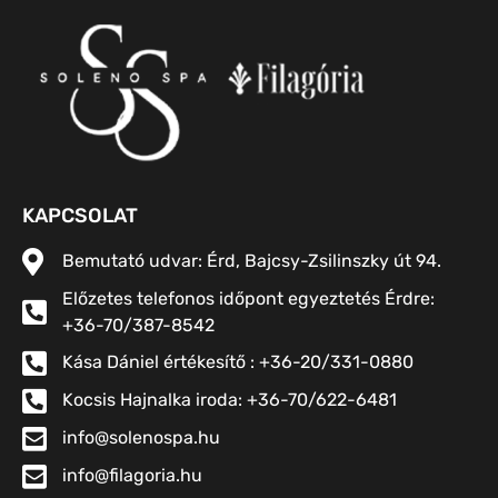
KAPCSOLAT
Bemutató udvar: Érd, Bajcsy-Zsilinszky út 94.
Előzetes telefonos időpont egyeztetés Érdre:
+36-70/387-8542
Kása Dániel értékesítő : +36-20/331-0880
Kocsis Hajnalka iroda: +36-70/622-6481
info@solenospa.hu
info@filagoria.hu