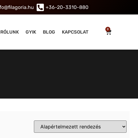
fo@filagoria.hu
+36-20-3310-880
0
RÓLUNK
GYIK
BLOG
KAPCSOLAT