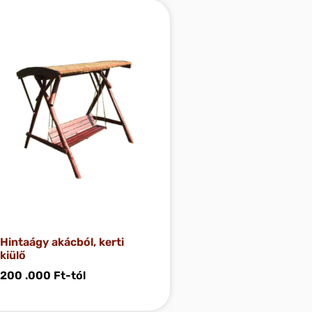
Hintaágy akácból, kerti
kiülő
200 .000
Ft
-tól