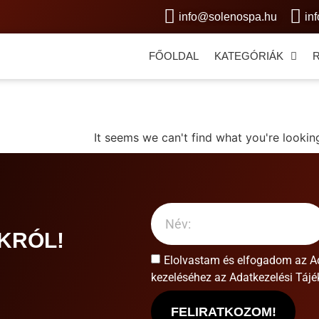
info@solenospa.hu
in
FŐOLDAL
KATEGÓRIÁK
It seems we can't find what you're looking
KRÓL!
Elolvastam és elfogadom az
A
kezeléséhez az Adatkezelési Tájék
FELIRATKOZOM!