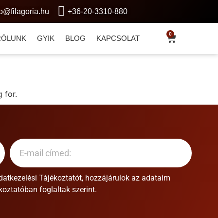
fo@filagoria.hu
+36-20-3310-880
0
RÓLUNK
GYIK
BLOG
KAPCSOLAT
 for.
datkezelési Tájékoztatót
, hozzájárulok az adataim
oztatóban foglaltak szerint.