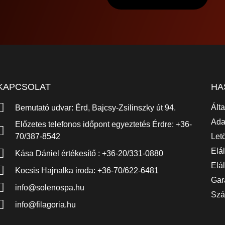
KAPCSOLAT
HA
Ált
Bemutató udvar: Érd, Bajcsy-Zsilinszky út 94.
Ada
Előzetes telefonos időpont egyeztetés Érdre: +36-
70/387-8542
Let
Elá
Kása Dániel értékesítő : +36-20/331-0880
Elál
Kocsis Hajnalka iroda: +36-70/622-6481
Gar
info@solenospa.hu
Szál
info@filagoria.hu