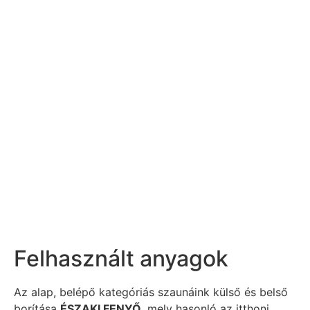
Felhasznált anyagok
Az alap, belépő kategóriás szaunáink külső és belső
borítása
ÉSZAKI FENYŐ
, mely hasonló az itthoni