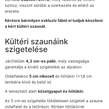
luchoz, viszont sűrűbb a szerkezete és eltérő az
erezete.
Kérésre bármilyen exkluzív fából el tudjuk készíteni
a kért kültéri szaunát.
Kültéri szaunáink
szigetelése
Járófelület
4,3 cm-es palló
, mely vastagsága
garantálja a kiváló szigetelést az aljzaton.
Oldalfalakon
5 cm nikecell
és hőtükör (+1,8 cm
lambéria kívül és belül is)
A lemeztető alatt
kőzetgyapot és hőtükör.
Az 5 cm-es szigetelés tökéletesen szigeteli a szauna
oldalfalát és a tetőrészt. Körben hőtükörrel