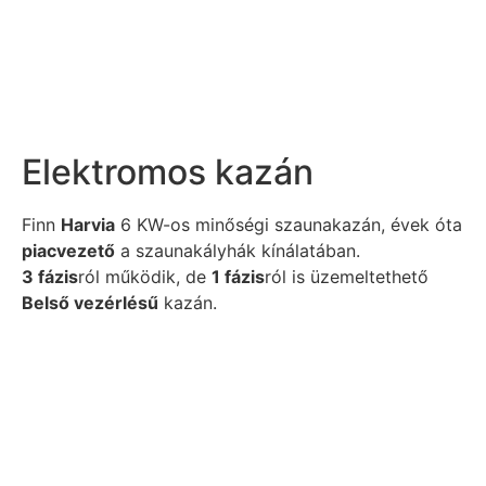
Elektromos kazán
Finn
Harvia
6 KW-os minőségi szaunakazán, évek óta
piacvezető
a szaunakályhák kínálatában.
3 fázis
ról működik, de
1 fázis
ról is üzemeltethető
Belső vezérlésű
kazán.