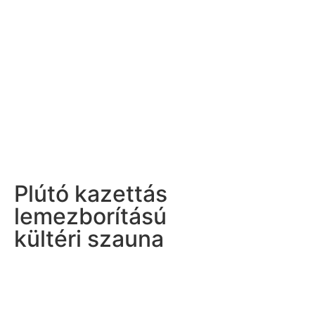
Plútó kazettás
lemezborítású
kültéri szauna