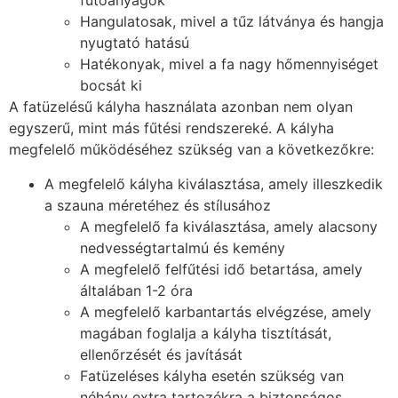
fűtőanyagok
Hangulatosak, mivel a tűz látványa és hangja
nyugtató hatású
Hatékonyak, mivel a fa nagy hőmennyiséget
bocsát ki
A fatüzelésű kályha használata azonban nem olyan
egyszerű, mint más fűtési rendszereké. A kályha
megfelelő működéséhez szükség van a következőkre:
A megfelelő kályha kiválasztása, amely illeszkedik
a szauna méretéhez és stílusához
A megfelelő fa kiválasztása, amely alacsony
nedvességtartalmú és kemény
A megfelelő felfűtési idő betartása, amely
általában 1-2 óra
A megfelelő karbantartás elvégzése, amely
magában foglalja a kályha tisztítását,
ellenőrzését és javítását
Fatüzeléses kályha esetén szükség van
néhány extra tartozékra a biztonságos