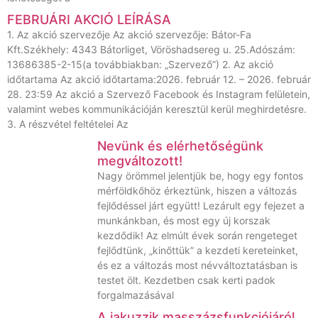
FEBRUÁRI AKCIÓ LEÍRÁSA
1. Az akció szervezője Az akció szervezője: Bátor-Fa
Kft.Székhely: 4343 Bátorliget, Vöröshadsereg u. 25.Adószám:
13686385-2-15(a továbbiakban: „Szervező”) 2. Az akció
időtartama Az akció időtartama:2026. február 12. – 2026. február
28. 23:59 Az akció a Szervező Facebook és Instagram felületein,
valamint webes kommunikációján keresztül kerül meghirdetésre.
3. A részvétel feltételei Az
Nevünk és elérhetőségünk
megváltozott!
Nagy örömmel jelentjük be, hogy egy fontos
mérföldkőhöz érkeztünk, hiszen a változás
fejlődéssel járt együtt! Lezárult egy fejezet a
munkánkban, és most egy új korszak
kezdődik! Az elmúlt évek során rengeteget
fejlődtünk, „kinőttük” a kezdeti kereteinket,
és ez a változás most névváltoztatásban is
testet ölt. Kezdetben csak kerti padok
forgalmazásával
A jakuzzik masszázsfunkciójáról