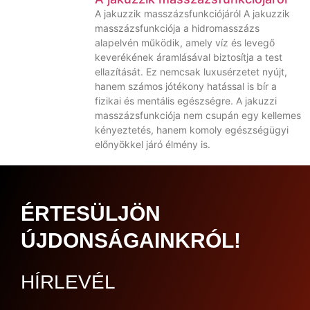
A jakuzzik masszázsfunkciójáról A jakuzzik
masszázsfunkciója a hidromasszázs
alapelvén működik, amely víz és levegő
keverékének áramlásával biztosítja a test
ellazítását. Ez nemcsak luxusérzetet nyújt,
hanem számos jótékony hatással is bír a
fizikai és mentális egészségre. A jakuzzi
masszázsfunkciója nem csupán egy kellemes
kényeztetés, hanem komoly egészségügyi
előnyökkel járó élmény is.
ÉRTESÜLJÖN
ÚJDONSÁGAINKRÓL!
HÍRLEVÉL